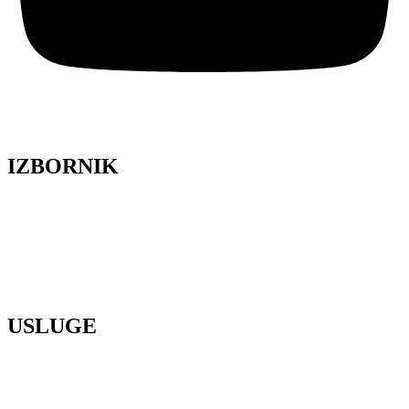
IZBORNIK
Lela Design
O nama
Galerija
Blog
Press
Kontakt
USLUGE
Organizacija vjenčanja
Cvjetni dizajn
Poslovni event