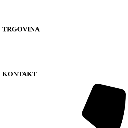
Organizacija proslava
Cvjetne radionice
Styling za snimanje
Lokacije
TRGOVINA
Dostava cvijeća Zagreb
Pravila privatnosti
Uvjeti korištenja
Impressum
Sitemap
KONTAKT