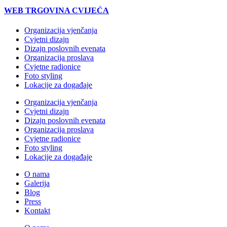
WEB TRGOVINA CVIJEĆA
Organizacija vjenčanja
Cvjetni dizajn
Dizajn poslovnih evenata
Organizacija proslava
Cvjetne radionice
Foto styling
Lokacije za događaje
Organizacija vjenčanja
Cvjetni dizajn
Dizajn poslovnih evenata
Organizacija proslava
Cvjetne radionice
Foto styling
Lokacije za događaje
O nama
Galerija
Blog
Press
Kontakt