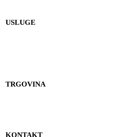
Press
Kontakt
USLUGE
Organizacija vjenčanja
Cvjetni dizajn
Poslovni event
Organizacija proslava
Cvjetne radionice
Styling za snimanje
Lokacije
TRGOVINA
Dostava cvijeća Zagreb
Pravila privatnosti
Uvjeti korištenja
Impressum
Sitemap
KONTAKT