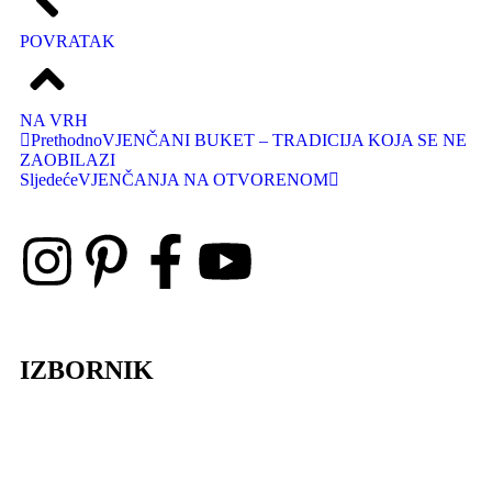
POVRATAK
NA VRH
Prethodno
VJENČANI BUKET – TRADICIJA KOJA SE NE
ZAOBILAZI
Sljedeće
VJENČANJA NA OTVORENOM
IZBORNIK
Lela Design
O nama
Galerija
Blog