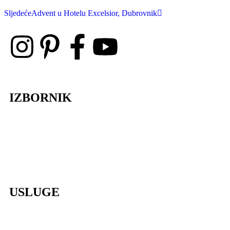
Sljedeće
Advent u Hotelu Excelsior, Dubrovnik
IZBORNIK
Lela Design
O nama
Galerija
Blog
Press
Kontakt
USLUGE
Organizacija vjenčanja