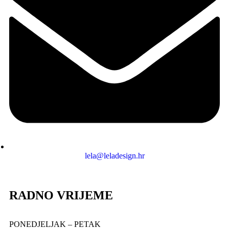
lela@leladesign.hr
RADNO VRIJEME
PONEDJELJAK – PETAK