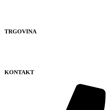
Cvjetni dizajn
Poslovni event
Organizacija proslava
Cvjetne radionice
Styling za snimanje
Lokacije
TRGOVINA
Dostava cvijeća Zagreb
Pravila privatnosti
Uvjeti korištenja
Impressum
Sitemap
KONTAKT