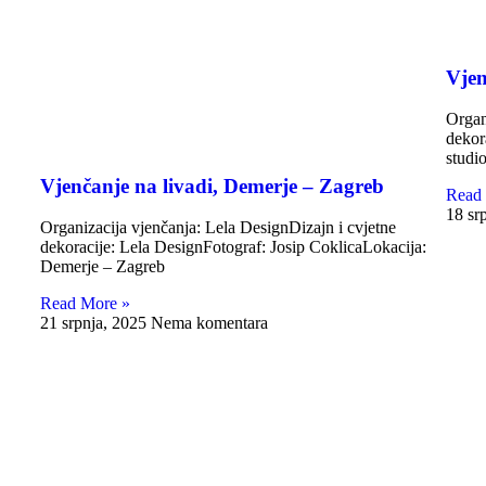
Vjen
Organ
dekor
studi
Vjenčanje na livadi, Demerje – Zagreb
Read
18 sr
Organizacija vjenčanja: Lela DesignDizajn i cvjetne
dekoracije: Lela DesignFotograf: Josip CoklicaLokacija:
Demerje – Zagreb
Read More »
21 srpnja, 2025
Nema komentara