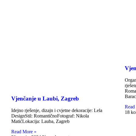
Vjen
Organ
rješen
Roman
Baraci
Vjenčanje u Laubi, Zagreb
Read
Idejno rješenje, dizajn i cvjetne dekoracije: Lela
18 ko
DesignStil: RomantičnoFotograf: Nikola
MatićLokacija: Lauba, Zagreb
Read More »