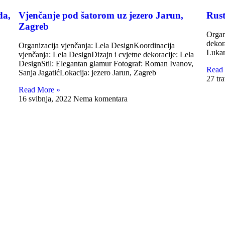
da,
Vjenčanje pod šatorom uz jezero Jarun,
Rust
Zagreb
Organ
dekor
Organizacija vjenčanja: Lela DesignKoordinacija
Lukar
vjenčanja: Lela DesignDizajn i cvjetne dekoracije: Lela
DesignStil: Elegantan glamur Fotograf: Roman Ivanov,
Read
Sanja JagatićLokacija: jezero Jarun, Zagreb
27 tr
Read More »
16 svibnja, 2022
Nema komentara