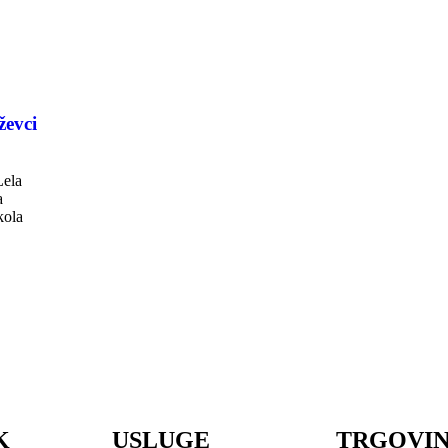
ževci
Lela
a
kola
K
USLUGE
TRGOVI