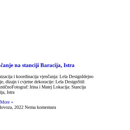
čanje na stanciji Baracija, Istra
izacija i koordinacija vjenčanja: Lela DesignIdejno
je, dizajn i cvjetne dekoracije: Lela DesignStil:
tičnoFotograf: Irina i Matej Lokacija: Stancija
ja, Istra
 More »
lovoza, 2022
Nema komentara