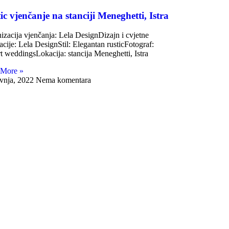
ic vjenčanje na stanciji Meneghetti, Istra
izacija vjenčanja: Lela DesignDizajn i cvjetne
acije: Lela DesignStil: Elegantan rusticFotograf:
t weddingsLokacija: stancija Meneghetti, Istra
 More »
avnja, 2022
Nema komentara