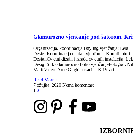
Glamurozno vjenčanje pod šatorom, Kri
Organizacija, koordinacija i styling vjenčanja: Lela
DesignKoordinacija na dan vjenčanja: Koordinatori 
DesignCvjetni dizajn i izrada cvjetnih instalacija: Lel
DesignStil: Glamurozno-boho vjenčanjeFotograf: Ni
MatićVideo: Ante GugićLokacija: Križevci
Read More »
7 ožujka, 2020
Nema komentara
1
2
IZBORNI