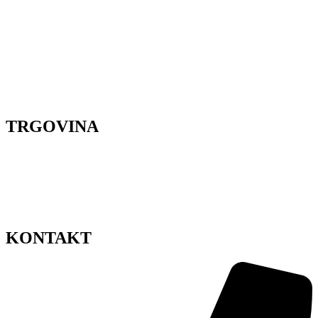
Organizacija vjenčanja
Cvjetni dizajn
Poslovni event
Organizacija proslava
Cvjetne radionice
Styling za snimanje
Lokacije
TRGOVINA
Dostava cvijeća Zagreb
Pravila privatnosti
Uvjeti korištenja
Impressum
Sitemap
KONTAKT