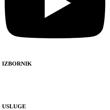
IZBORNIK
Lela Design
O nama
Galerija
Blog
Press
Kontakt
USLUGE