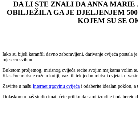
DA LI STE ZNALI DA ANNA MARIE
OBILJEŽILA GA JE DJELJENJEM 5
KOJEM SU SE 
Iako su bijeli karanfili davno zaboravljeni, darivanje cvijeća postala 
mjesecu svibjnu.
Buketom proljetnog, mirisnog cvijeća recite svojim majkama volim te
Klasične mirisne ruže u kutiji, vazi ili tek jedan mirisni cvjetak u vaz
Zavirite u našu
Internet trgovinu cvijeća
i odaberite idealan poklon, a 
Dolaskom u naš studio imati ćete priliku da sami izradite i odaberete