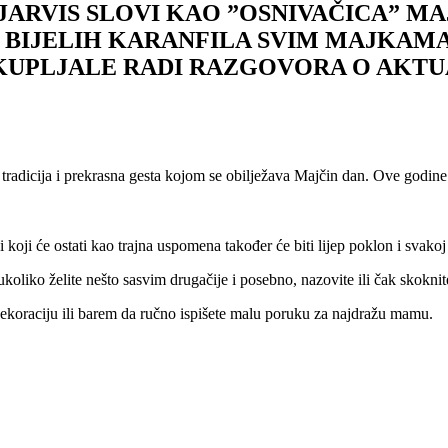
 JARVIS SLOVI KAO ”OSNIVAČICA” MAJ
00 BIJELIH KARANFILA SVIM MAJKAM
OKUPLJALE RADI RAZGOVORA O AKT
je tradicija i prekrasna gesta kojom se obilježava Majčin dan. Ove godine
.
ici koji će ostati kao trajna uspomena također će biti lijep poklon i svak
ukoliko želite nešto sasvim drugačije i posebno, nazovite ili čak skoknit
 dekoraciju ili barem da ručno ispišete malu poruku za najdražu mamu.