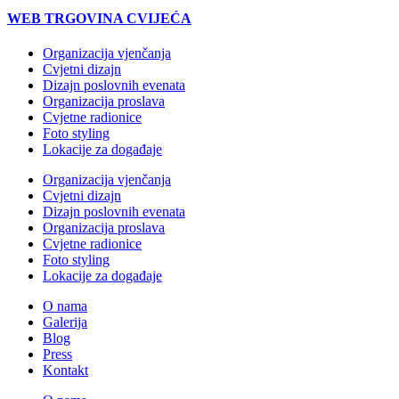
WEB TRGOVINA CVIJEĆA
Organizacija vjenčanja
Cvjetni dizajn
Dizajn poslovnih evenata
Organizacija proslava
Cvjetne radionice
Foto styling
Lokacije za događaje
Organizacija vjenčanja
Cvjetni dizajn
Dizajn poslovnih evenata
Organizacija proslava
Cvjetne radionice
Foto styling
Lokacije za događaje
O nama
Galerija
Blog
Press
Kontakt