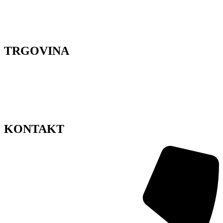
Organizacija proslava
Cvjetne radionice
Styling za snimanje
Lokacije
TRGOVINA
Dostava cvijeća Zagreb
Pravila privatnosti
Uvjeti korištenja
Impressum
Sitemap
KONTAKT