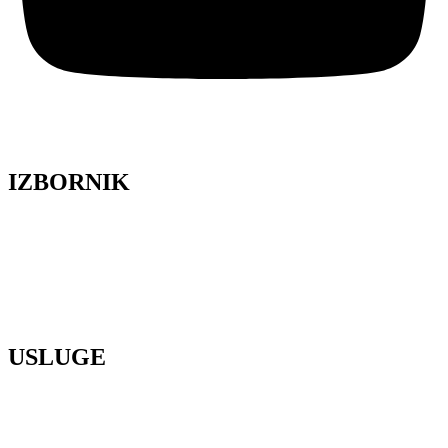
IZBORNIK
Lela Design
O nama
Galerija
Blog
Press
Kontakt
USLUGE
Organizacija vjenčanja
Cvjetni dizajn
Poslovni event