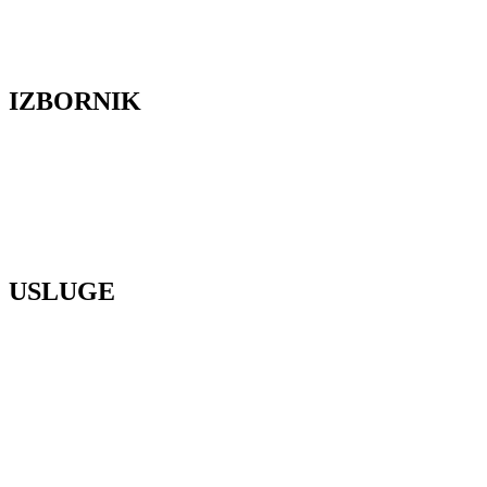
IZBORNIK
Lela Design
O nama
Galerija
Blog
Press
Kontakt
USLUGE
Organizacija vjenčanja
Cvjetni dizajn
Poslovni event
Organizacija proslava
Cvjetne radionice
Styling za snimanje
Lokacije