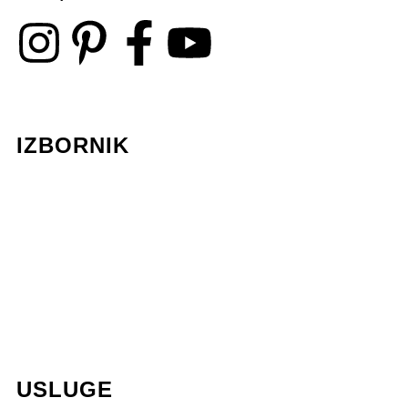
IZBORNIK
Lela Design
O nama
Galerija
Blog
Press
Kontakt
USLUGE