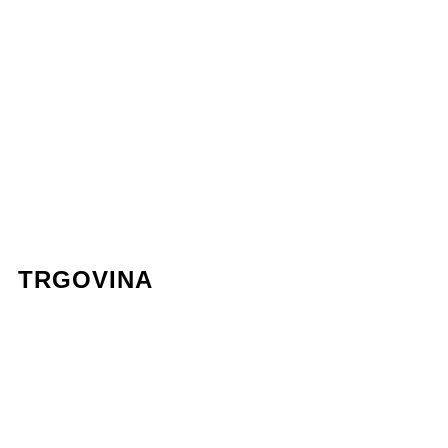
Organizacija vjenčanja
Cvjetni dizajn
Poslovni event
Organizacija proslava
Cvjetne radionice
Styling za snimanje
Lokacije
TRGOVINA
Dostava cvijeća Zagreb
Pravila privatnosti
Uvjeti korištenja
Impressum