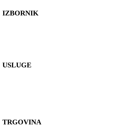
IZBORNIK
Lela Design
O nama
Galerija
Blog
Press
Kontakt
USLUGE
Organizacija vjenčanja
Cvjetni dizajn
Poslovni event
Organizacija proslava
Cvjetne radionice
Styling za snimanje
Lokacije
TRGOVINA