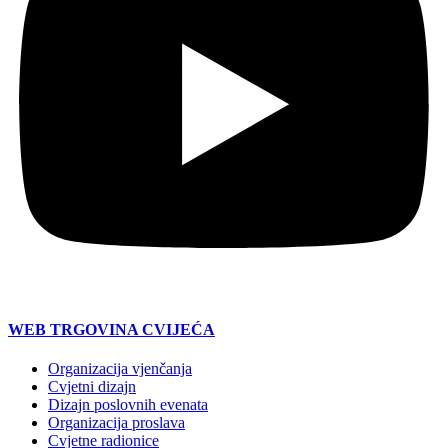
WEB TRGOVINA CVIJEĆA
Organizacija vjenčanja
Cvjetni dizajn
Dizajn poslovnih evenata
Organizacija proslava
Cvjetne radionice